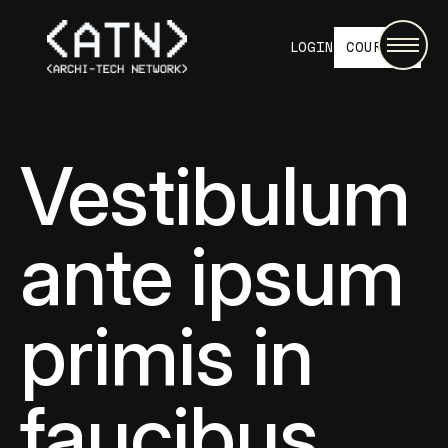
LOGIN
COURSES
Vestibulum
ante ipsum
primis in
faucibus